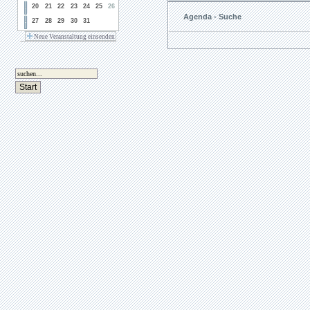
20
21
22
23
24
25
26
Agenda - Suche
27
28
29
30
31
Neue Veranstaltung einsenden