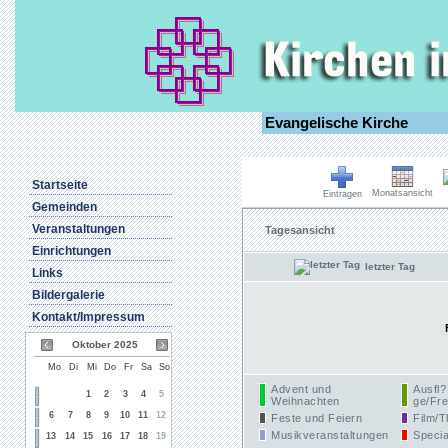
Evangelische Kirche
Startseite
Monatsansicht
Eintragen
Gemeinden
Veranstaltungen
Tagesansicht
Einrichtungen
letzter Tag
Links
Bildergalerie
Kontakt/Impressum
Oktober 2025
Mo
Di
Mi
Do
Fr
Sa
So
Advent und
Ausfl?
1
2
3
4
5
Weihnachten
ge/Fre
6
7
8
9
10
11
12
Feste und Feiern
Film/T
Musikveranstaltungen
Specia
13
14
15
16
17
18
19