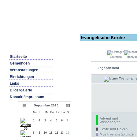
Evangelische Kirche
Startseite
Eintragen
Monatsa
Gemeinden
Tagesansicht
Veranstaltungen
Einrichtungen
letzter 
Links
Bildergalerie
Kontakt/Impressum
September 2025
Mo
Di
Mi
Do
Fr
Sa
So
Advent und
1
2
3
4
5
6
7
Weihnachten
Feste und Feiern
8
9
10
11
12
13
14
Musikveranstaltungen