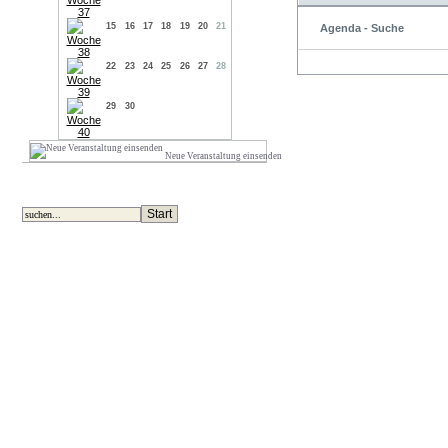
15
16
17
18
19
20
21
Agenda - Suche
22
23
24
25
26
27
28
29
30
Neue Veranstaltung einsenden