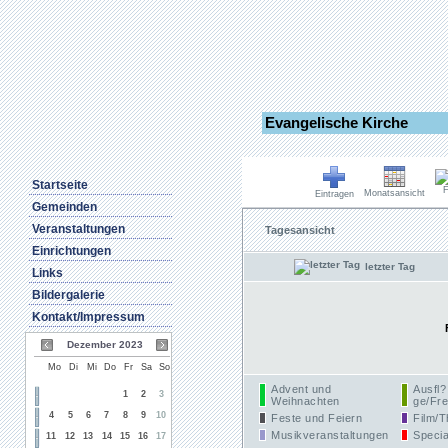
Evangelische Kirche
Startseite
F
Monatsansicht
Eintragen
Gemeinden
Veranstaltungen
Tagesansicht
Einrichtungen
letzter Tag
Links
Bildergalerie
Kontakt/Impressum
Dezember 2023
Mo
Di
Mi
Do
Fr
Sa
So
Advent und
Ausfl?
1
2
3
Weihnachten
ge/Fre
4
5
6
7
8
9
10
Feste und Feiern
Film/T
Musikveranstaltungen
Specia
11
12
13
14
15
16
17