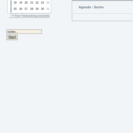
18
19
20
21
22
23
24
Agenda - Suche
25
26
27
28
29
30
31
Neue Veranstaltung einsenden