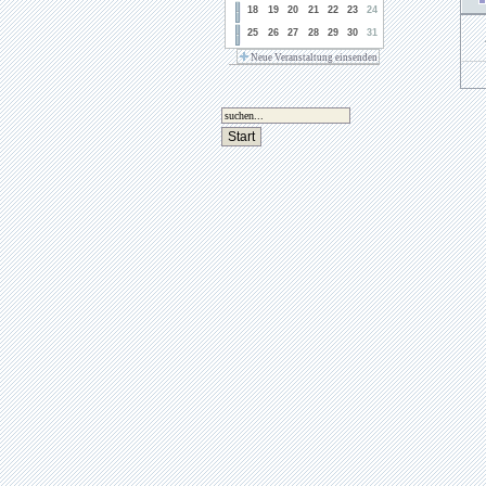
18
19
20
21
22
23
24
25
26
27
28
29
30
31
Neue Veranstaltung einsenden