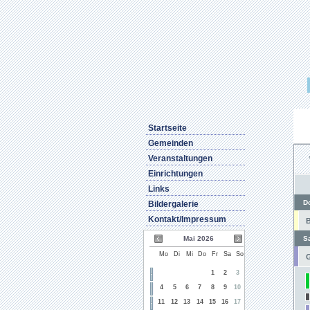
Startseite
Gemeinden
Veranstaltungen
Einrichtungen
Links
D
Bildergalerie
Kontakt/Impressum
B
Mai 2026
S
Mo
Di
Mi
Do
Fr
Sa
So
G
1
2
3
4
5
6
7
8
9
10
11
12
13
14
15
16
17