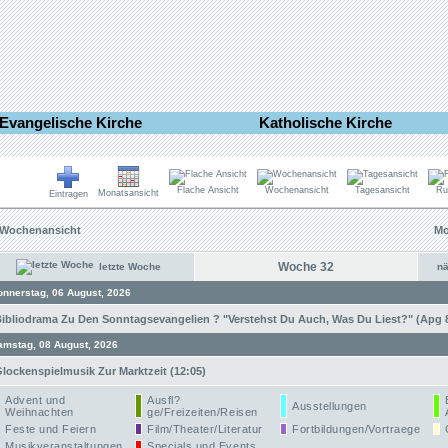
Evangelische Kirche
Katholische Kirche
Flache Ansicht
Wochenansicht
Tagesansicht
Ru
Monatsansicht
Eintragen
Wochenansicht
Mo
Woche 32
letzte Woche
n
onnerstag, 06 August, 2026
ibliodrama Zu Den Sonntagsevangelien ? "Verstehst Du Auch, Was Du Liest?" (Apg 8,
amstag, 08 August, 2026
lockenspielmusik Zur Marktzeit (12:05)
Advent und
Ausfl?
Ausstellungen
Weihnachten
ge/Freizeiten/Reisen
Feste und Feiern
Film/Theater/Literatur
Fortbildungen/Vortraege
Musikveranstaltungen
Specials und Events