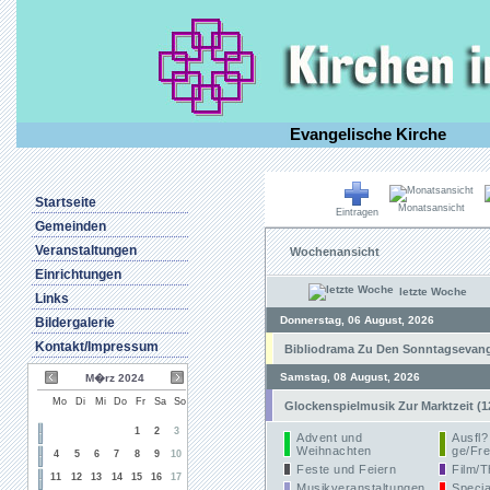
Evangelische Kirche
Startseite
Monatsansicht
Eintragen
Gemeinden
Veranstaltungen
Wochenansicht
Einrichtungen
letzte Woche
Links
Donnerstag, 06 August, 2026
Bildergalerie
Kontakt/Impressum
Bibliodrama Zu Den Sonntagsevangel
Samstag, 08 August, 2026
M�rz 2024
Mo
Di
Mi
Do
Fr
Sa
So
Glockenspielmusik Zur Marktzeit (1
1
2
3
Advent und
Ausfl?
Weihnachten
ge/Fre
4
5
6
7
8
9
10
Feste und Feiern
Film/T
11
12
13
14
15
16
17
Musikveranstaltungen
Specia