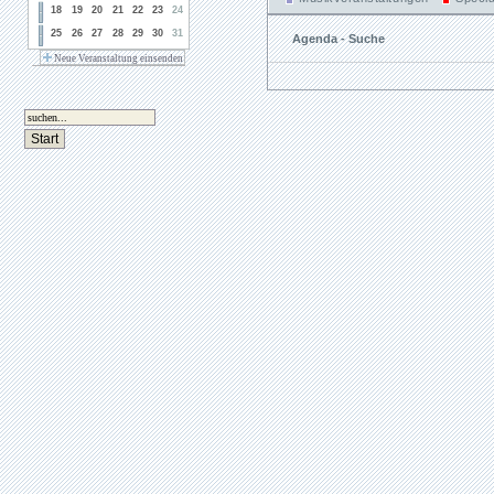
18
19
20
21
22
23
24
25
26
27
28
29
30
31
Agenda - Suche
Neue Veranstaltung einsenden