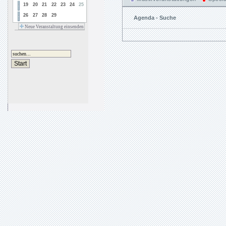
19
20
21
22
23
24
25
26
27
28
29
Agenda - Suche
Neue Veranstaltung einsenden