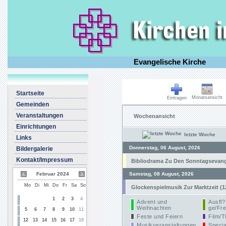
Evangelische Kirche
Startseite
Monatsansicht
Eintragen
Gemeinden
Veranstaltungen
Wochenansicht
Einrichtungen
letzte Woche
Links
Donnerstag, 06 August, 2026
Bildergalerie
Kontakt/Impressum
Bibliodrama Zu Den Sonntagsevangel
Februar 2024
Samstag, 08 August, 2026
Mo
Di
Mi
Do
Fr
Sa
So
Glockenspielmusik Zur Marktzeit (1
1
2
3
4
Advent und
Ausfl?
Weihnachten
ge/Fre
5
6
7
8
9
10
11
Feste und Feiern
Film/T
12
13
14
15
16
17
18
Musikveranstaltungen
Specia