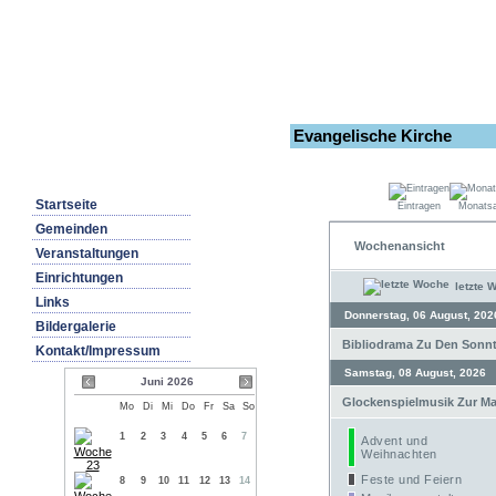
Evangelische Kirche
Startseite
Eintragen
Monatsa
Gemeinden
Wochenansicht
Veranstaltungen
Einrichtungen
letzte 
Links
Donnerstag, 06 August, 202
Bildergalerie
Bibliodrama Zu Den Sonnta
Kontakt/Impressum
Samstag, 08 August, 2026
Juni 2026
Glockenspielmusik Zur Mar
Mo
Di
Mi
Do
Fr
Sa
So
1
2
3
4
5
6
7
Advent und
Weihnachten
Feste und Feiern
8
9
10
11
12
13
14