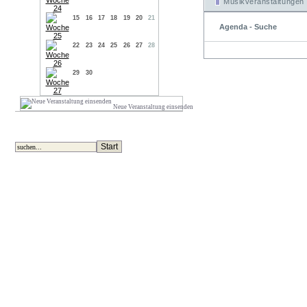
Musikveranstaltungen
15
16
17
18
19
20
21
Agenda - Suche
22
23
24
25
26
27
28
29
30
Neue Veranstaltung einsenden