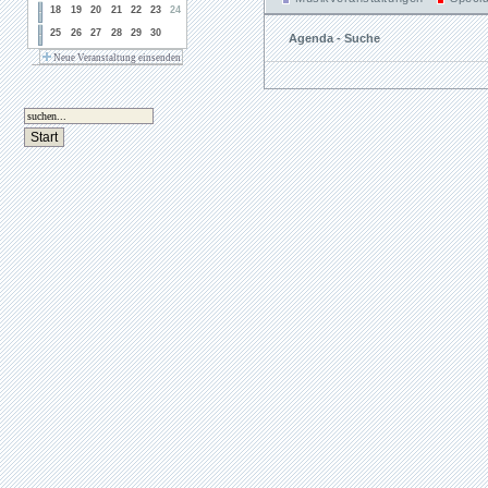
18
19
20
21
22
23
24
25
26
27
28
29
30
Agenda - Suche
Neue Veranstaltung einsenden