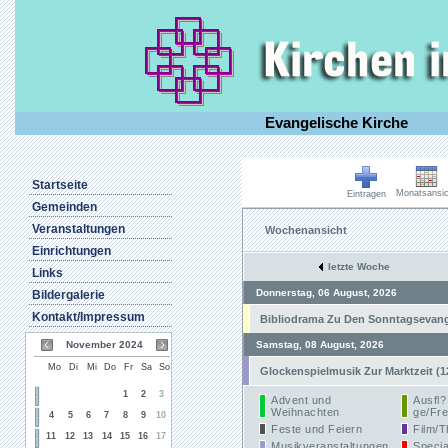
Evangelische Kirche
Startseite
Monatsansic
Eintragen
Gemeinden
Veranstaltungen
Wochenansicht
Einrichtungen
letzte Woche
Links
Donnerstag, 06 August, 2026
Bildergalerie
Kontakt/Impressum
Bibliodrama Zu Den Sonntagsevangel
November 2024
Samstag, 08 August, 2026
Mo
Di
Mi
Do
Fr
Sa
So
Glockenspielmusik Zur Marktzeit (1
1
2
3
Advent und
Ausfl?
Weihnachten
ge/Fre
4
5
6
7
8
9
10
Feste und Feiern
Film/T
11
12
13
14
15
16
17
Musikveranstaltungen
Specia