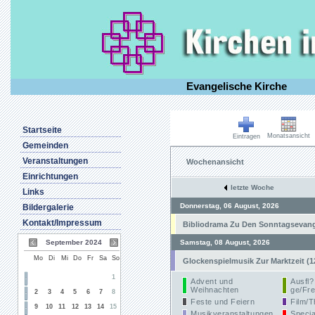
Evangelische Kirche
Startseite
Monatsansicht
Eintragen
Gemeinden
Veranstaltungen
Wochenansicht
Einrichtungen
letzte Woche
Links
Donnerstag, 06 August, 2026
Bildergalerie
Kontakt/Impressum
Bibliodrama Zu Den Sonntagsevangel
September 2024
Samstag, 08 August, 2026
Mo
Di
Mi
Do
Fr
Sa
So
Glockenspielmusik Zur Marktzeit (1
1
Advent und
Ausfl?
Weihnachten
ge/Fre
2
3
4
5
6
7
8
Feste und Feiern
Film/T
9
10
11
12
13
14
15
Musikveranstaltungen
Specia