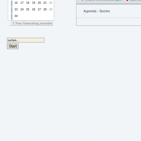
16
17
18
19
20
21
22
23
24
25
26
27
28
29
Agenda - Suche
30
Neue Veranstaltung einsenden