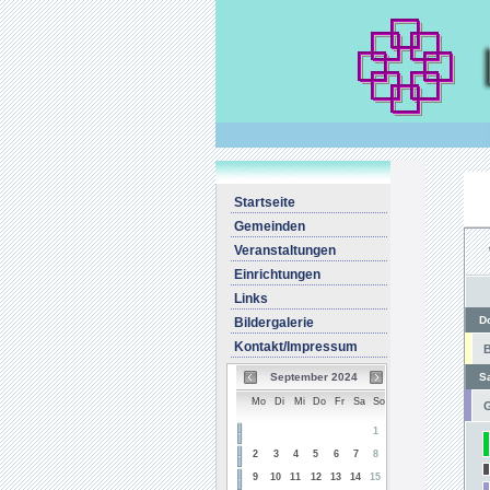
Startseite
Gemeinden
Veranstaltungen
Einrichtungen
Links
D
Bildergalerie
Kontakt/Impressum
B
September 2024
S
Mo
Di
Mi
Do
Fr
Sa
So
G
1
2
3
4
5
6
7
8
9
10
11
12
13
14
15