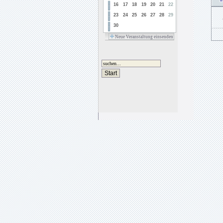
16
17
18
19
20
21
22
23
24
25
26
27
28
29
30
Neue Veranstaltung einsenden