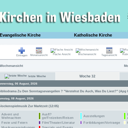
Evangelische Kirche
Katholische Kirche
Flache Ansicht
Wochenansicht
Rubr
Monatsansicht
Tagesansicht
Eintragen
Wochenansicht
Mo
Woche 32
letzte Woche
onnerstag, 06 August, 2026
ibliodrama Zu Den Sonntagsevangelien ? "Verstehst Du Auch, Was Du Liest?" (Apg 8,
amstag, 08 August, 2026
lockenspielmusik Zur Marktzeit (12:05)
Advent und
Ausfl?
Ausstellungen
Weihnachten
ge/Freizeiten/Reisen
Feste und Feiern
Film/Theater/Literatur
Fortbildungen/Vortraege
Musikveranstaltungen
Specials und Events