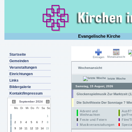
Evangelische Kirche
Startseite
F
Monatsansicht
Eintragen
Gemeinden
Veranstaltungen
Wochenansicht
Einrichtungen
letzte Woche
Links
Samstag, 15 August, 2026
Bildergalerie
Kontakt/Impressum
Glockenspielmusik Zur Marktzeit (1
September 2024
Die Schrifttexte Der Sonntage ? Wie
Mo
Di
Mi
Do
Fr
Sa
So
Advent und
Ausfl?
Weihnachten
ge/Fre
1
Feste und Feiern
Film/T
2
3
4
5
6
7
8
Musikveranstaltungen
Specia
9
10
11
12
13
14
15