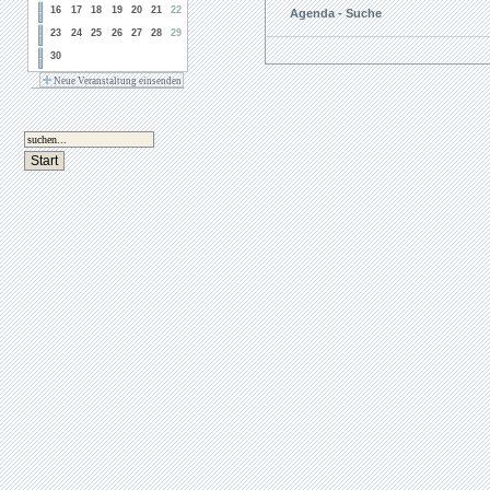
16
17
18
19
20
21
22
Agenda - Suche
23
24
25
26
27
28
29
30
Neue Veranstaltung einsenden