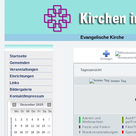
Evangelische Kirche
Startseite
Monatsansich
Eintragen
Gemeinden
Veranstaltungen
Tagesansicht
Einrichtungen
letzter Tag
Links
Bildergalerie
Kontakt/Impressum
Dezember 2025
Mo
Di
Mi
Do
Fr
Sa
So
Advent und
Ausfl?
1
2
3
4
5
6
7
Weihnachten
ge/Fre
8
9
10
11
12
13
14
Feste und Feiern
Film/T
Musikveranstaltungen
Specia
15
16
17
18
19
20
21