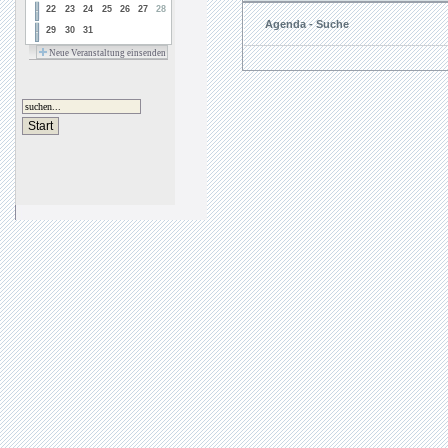
22
23
24
25
26
27
28
Agenda - Suche
29
30
31
Neue Veranstaltung einsenden