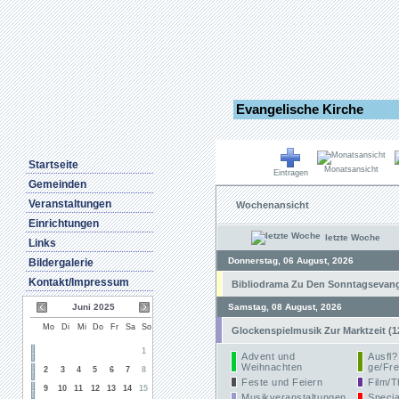
Evangelische Kirche
Startseite
Monatsansicht
Eintragen
Gemeinden
Veranstaltungen
Wochenansicht
Einrichtungen
letzte Woche
Links
Donnerstag, 06 August, 2026
Bildergalerie
Kontakt/Impressum
Bibliodrama Zu Den Sonntagsevangel
Juni 2025
Samstag, 08 August, 2026
Mo
Di
Mi
Do
Fr
Sa
So
Glockenspielmusik Zur Marktzeit (1
1
Advent und
Ausfl?
Weihnachten
ge/Fre
2
3
4
5
6
7
8
Feste und Feiern
Film/T
9
10
11
12
13
14
15
Musikveranstaltungen
Specia