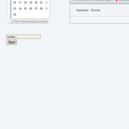
16
17
18
19
20
21
22
23
24
25
26
27
28
29
Agenda - Suche
30
Neue Veranstaltung einsenden