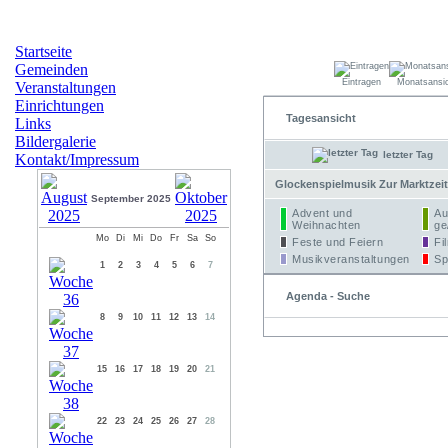
Startseite
Gemeinden
Eintragen
Monatsansi
Veranstaltungen
Einrichtungen
Tagesansicht
Links
Bildergalerie
letzter Tag
Kontakt/Impressum
Glockenspielmusik Zur Marktzeit
September 2025
Advent und
Au
Weihnachten
ge
Mo
Di
Mi
Do
Fr
Sa
So
Feste und Feiern
Fi
Musikveranstaltungen
Sp
1
2
3
4
5
6
7
Agenda - Suche
8
9
10
11
12
13
14
15
16
17
18
19
20
21
22
23
24
25
26
27
28