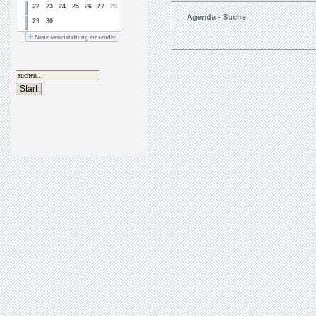
22
23
24
25
26
27
28
Agenda - Suche
29
30
Neue Veranstaltung einsenden