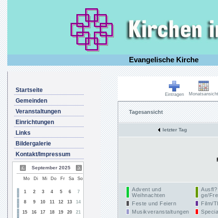
Evangelische Kirche
Startseite
Monatsansich
Eintragen
Gemeinden
Veranstaltungen
Tagesansicht
Einrichtungen
letzter Tag
Links
Bildergalerie
Kontakt/Impressum
September 2025
Mo
Di
Mi
Do
Fr
Sa
So
Advent und
Ausfl?
1
2
3
4
5
6
7
Weihnachten
ge/Fre
8
9
10
11
12
13
14
Feste und Feiern
Film/T
Musikveranstaltungen
Specia
15
16
17
18
19
20
21