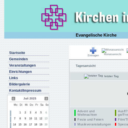
Evangelische Kirche
Startseite
Monatsansicht
Eintragen
Gemeinden
Veranstaltungen
Tagesansicht
Einrichtungen
letzter Tag
Links
Bildergalerie
Kontakt/Impressum
Juli 2025
Mo
Di
Mi
Do
Fr
Sa
So
Advent und
Ausfl?
1
2
3
4
5
6
Weihnachten
ge/Fre
7
8
9
10
11
12
13
Feste und Feiern
Film/T
Musikveranstaltungen
Specia
14
15
16
17
18
19
20