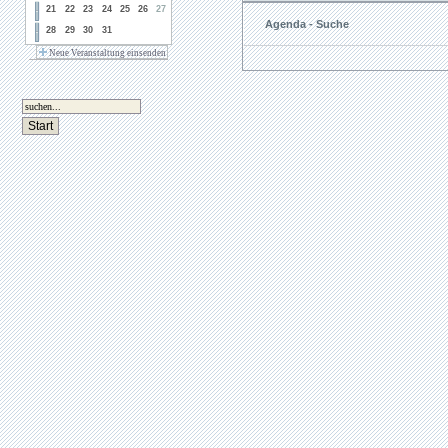
21
22
23
24
25
26
27
Agenda - Suche
28
29
30
31
Neue Veranstaltung einsenden