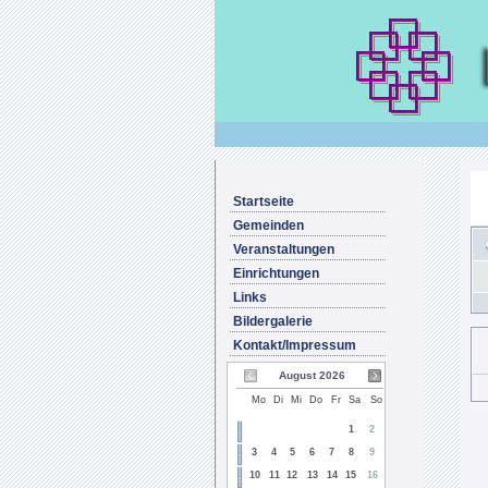
Startseite
Gemeinden
Veranstaltungen
Einrichtungen
Links
Bildergalerie
Kontakt/Impressum
August 2026
Mo
Di
Mi
Do
Fr
Sa
So
1
2
3
4
5
6
7
8
9
10
11
12
13
14
15
16