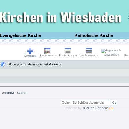
Evangelische Kirche
Katholische Kirche
Tagesansicht
Monatsansicht
Flache Ansicht
Wochenansicht
Rub
Eintragen
Bildungsveranstaltungen und Vortraege
Agenda - Suche
Powered by
JCal Pro Calendar
1.5