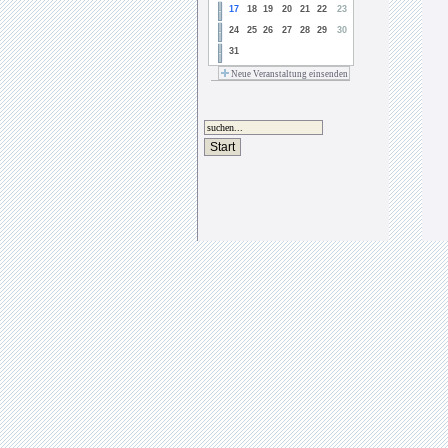
17
18
19
20
21
22
23
24
25
26
27
28
29
30
31
Neue Veranstaltung einsenden