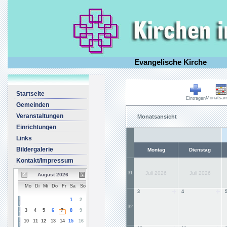
Evangelische Kirche
Startseite
Monatsans
Eintragen
Gemeinden
Veranstaltungen
Monatsansicht
Einrichtungen
Links
Bildergalerie
Montag
Dienstag
Kontakt/Impressum
31
Juli 2026
Juli 2026
August 2026
Mo
Di
Mi
Do
Fr
Sa
So
3
4
1
2
32
3
4
5
6
7
8
9
10
11
12
13
14
15
16