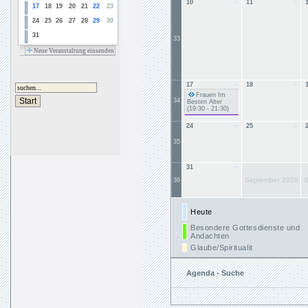
10
11
17
18
19
20
21
22
23
24
25
26
27
28
29
30
31
33
Neue Veranstaltung einsenden
17
18
Frauen Im
34
Besten Alter
(19:30 - 21:30)
24
25
35
31
September 2026
S
36
Heute
Besondere Gottesdienste und
Andachten
Glaube/Spiritualit
Agenda - Suche