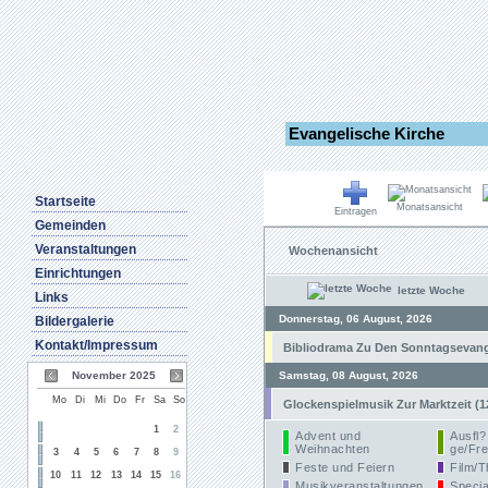
Evangelische Kirche
Startseite
Monatsansicht
Eintragen
Gemeinden
Veranstaltungen
Wochenansicht
Einrichtungen
letzte Woche
Links
Donnerstag, 06 August, 2026
Bildergalerie
Kontakt/Impressum
Bibliodrama Zu Den Sonntagsevangel
November 2025
Samstag, 08 August, 2026
Mo
Di
Mi
Do
Fr
Sa
So
Glockenspielmusik Zur Marktzeit (1
1
2
Advent und
Ausfl?
Weihnachten
ge/Fre
3
4
5
6
7
8
9
Feste und Feiern
Film/T
10
11
12
13
14
15
16
Musikveranstaltungen
Specia