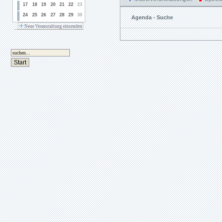
17
18
19
20
21
22
23
24
25
26
27
28
29
30
Agenda - Suche
Neue Veranstaltung einsenden