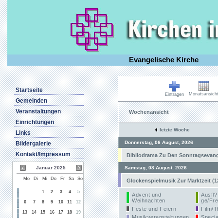
Evangelische Kirche
Startseite
Monatsansich
Eintragen
Gemeinden
Veranstaltungen
Wochenansicht
Einrichtungen
letzte Woche
Links
Donnerstag, 06 August, 2026
Bildergalerie
Kontakt/Impressum
Bibliodrama Zu Den Sonntagsevangel
Januar 2025
Samstag, 08 August, 2026
Mo
Di
Mi
Do
Fr
Sa
So
Glockenspielmusik Zur Marktzeit (1
1
2
3
4
5
Advent und
Ausfl?
Weihnachten
ge/Fre
6
7
8
9
10
11
12
Feste und Feiern
Film/T
13
14
15
16
17
18
19
Musikveranstaltungen
Specia