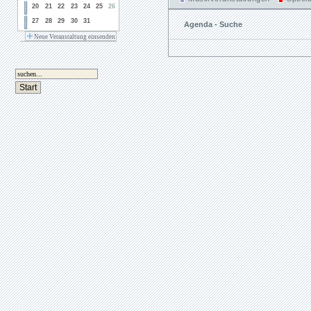
20
21
22
23
24
25
26
27
28
29
30
31
Agenda - Suche
Neue Veranstaltung einsenden