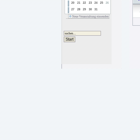
20
21
22
23
24
25
26
27
28
29
30
31
Neue Veranstaltung einsenden