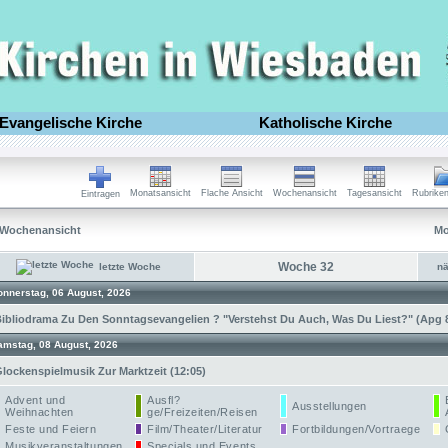
Evangelische Kirche
Katholische Kirche
Monatsansicht
Flache Ansicht
Wochenansicht
Tagesansicht
Rubriken
Eintragen
Wochenansicht
Mo
Woche 32
letzte Woche
n
onnerstag, 06 August, 2026
ibliodrama Zu Den Sonntagsevangelien ? "Verstehst Du Auch, Was Du Liest?" (Apg 8,
amstag, 08 August, 2026
lockenspielmusik Zur Marktzeit (12:05)
Advent und
Ausfl?
Ausstellungen
Weihnachten
ge/Freizeiten/Reisen
Feste und Feiern
Film/Theater/Literatur
Fortbildungen/Vortraege
Musikveranstaltungen
Specials und Events