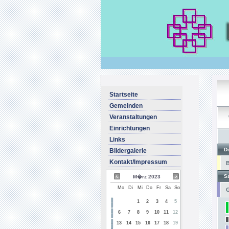
Startseite
Gemeinden
Veranstaltungen
Einrichtungen
Links
D
Bildergalerie
Kontakt/Impressum
B
S
M�rz 2023
Mo
Di
Mi
Do
Fr
Sa
So
G
1
2
3
4
5
6
7
8
9
10
11
12
13
14
15
16
17
18
19