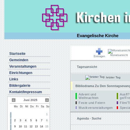
Evangelische Kirche
Startseite
Monatsansicht
Eintragen
Gemeinden
Veranstaltungen
Tagesansicht
Einrichtungen
letzter Tag
Links
Bildergalerie
Bibliodrama Zu Den Sonntagsevangel
Kontakt/Impressum
Advent und
Ausfl?
Weihnachten
ge/Fre
Juni 2025
Feste und Feiern
Film/T
Mo
Di
Mi
Do
Fr
Sa
So
Musikveranstaltungen
Specia
1
Agenda - Suche
2
3
4
5
6
7
8
9
10
11
12
13
14
15