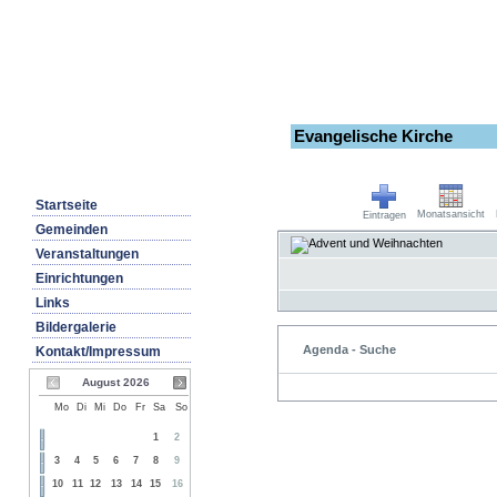
Evangelische Kirche
Startseite
Monatsansicht
Eintragen
Gemeinden
Veranstaltungen
Einrichtungen
Links
Bildergalerie
Agenda - Suche
Kontakt/Impressum
August 2026
Mo
Di
Mi
Do
Fr
Sa
So
1
2
3
4
5
6
7
8
9
10
11
12
13
14
15
16