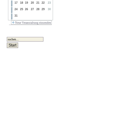
17
18
19
20
21
22
23
24
25
26
27
28
29
30
31
Neue Veranstaltung einsenden