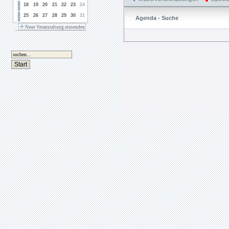
18
19
20
21
22
23
24
25
26
27
28
29
30
31
Agenda - Suche
Neue Veranstaltung einsenden