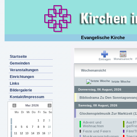
Evangelische Kirche
Startseite
Monatsansicht
F
Eintragen
Gemeinden
Veranstaltungen
Wochenansicht
Einrichtungen
letzte Woche
Links
Donnerstag, 06 August, 2026
Bildergalerie
Kontakt/Impressum
Bibliodrama Zu Den Sonntagsevangel
Mai 2026
Samstag, 08 August, 2026
Mo
Di
Mi
Do
Fr
Sa
So
Glockenspielmusik Zur Marktzeit (1
1
2
3
Advent und
Ausfl?
Weihnachten
ge/Fre
4
5
6
7
8
9
10
Feste und Feiern
Film/T
11
12
13
14
15
16
17
Musikveranstaltungen
Specia