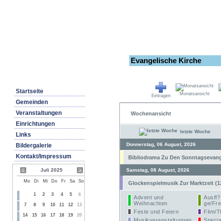
Evangelische Kirche
Startseite
Monatsansicht
Eintragen
Gemeinden
Veranstaltungen
Wochenansicht
Einrichtungen
letzte Woche
Links
Donnerstag, 06 August, 2026
Bildergalerie
Kontakt/Impressum
Bibliodrama Zu Den Sonntagsevangel
Juli 2025
Samstag, 08 August, 2026
Mo
Di
Mi
Do
Fr
Sa
So
Glockenspielmusik Zur Marktzeit (1
1
2
3
4
5
6
Advent und
Ausfl?
Weihnachten
ge/Fre
7
8
9
10
11
12
13
Feste und Feiern
Film/T
14
15
16
17
18
19
20
Musikveranstaltungen
Specia