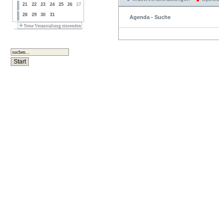
21
22
23
24
25
26
27
28
29
30
31
Agenda - Suche
Neue Veranstaltung einsenden