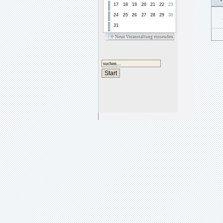
17
18
19
20
21
22
23
24
25
26
27
28
29
30
31
Neue Veranstaltung einsenden