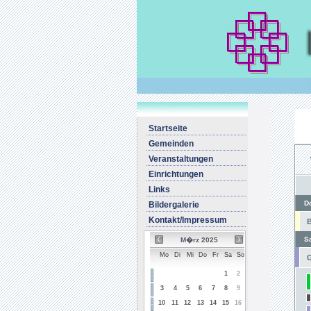
Startseite
Gemeinden
Veranstaltungen
Einrichtungen
Links
D
Bildergalerie
Kontakt/Impressum
B
S
M�rz 2025
Mo
Di
Mi
Do
Fr
Sa
So
G
1
2
3
4
5
6
7
8
9
10
11
12
13
14
15
16