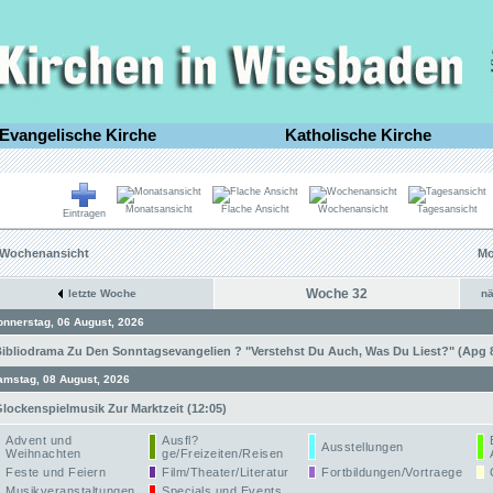
Evangelische Kirche
Katholische Kirche
Monatsansicht
Flache Ansicht
Wochenansicht
Tagesansicht
Eintragen
Wochenansicht
Mo
Woche 32
n
letzte Woche
onnerstag, 06 August, 2026
ibliodrama Zu Den Sonntagsevangelien ? "Verstehst Du Auch, Was Du Liest?" (Apg 8,
amstag, 08 August, 2026
lockenspielmusik Zur Marktzeit (12:05)
Advent und
Ausfl?
Ausstellungen
Weihnachten
ge/Freizeiten/Reisen
Feste und Feiern
Film/Theater/Literatur
Fortbildungen/Vortraege
Musikveranstaltungen
Specials und Events