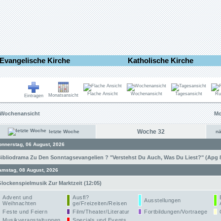
Evangelische Kirche
Katholische Kirche
Flache Ansicht
Wochenansicht
Tagesansicht
Ru
Monatsansicht
Eintragen
Wochenansicht
Mo
Woche 32
letzte Woche
n
onnerstag, 06 August, 2026
ibliodrama Zu Den Sonntagsevangelien ? "Verstehst Du Auch, Was Du Liest?" (Apg 8,
amstag, 08 August, 2026
lockenspielmusik Zur Marktzeit (12:05)
Advent und
Ausfl?
Ausstellungen
Weihnachten
ge/Freizeiten/Reisen
Feste und Feiern
Film/Theater/Literatur
Fortbildungen/Vortraege
Musikveranstaltungen
Specials und Events