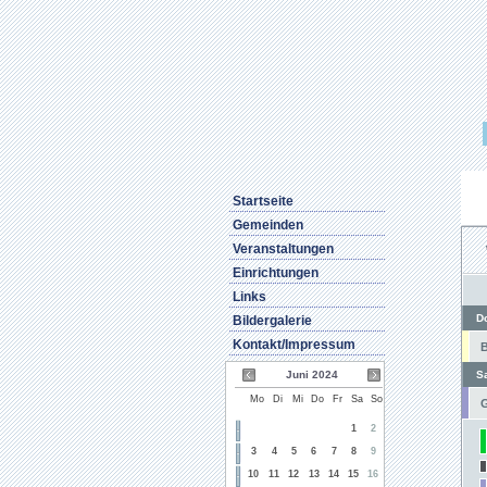
Startseite
Gemeinden
Veranstaltungen
Einrichtungen
Links
D
Bildergalerie
Kontakt/Impressum
B
Juni 2024
S
Mo
Di
Mi
Do
Fr
Sa
So
G
1
2
3
4
5
6
7
8
9
10
11
12
13
14
15
16