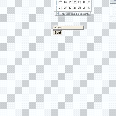
17
18
19
20
21
22
23
24
25
26
27
28
29
30
Neue Veranstaltung einsenden