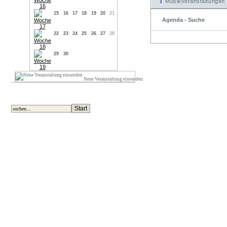
Musikveranstaltungen
15
16
17
18
19
20
21
Agenda - Suche
22
23
24
25
26
27
28
29
30
Neue Veranstaltung einsenden