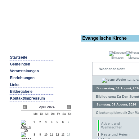
Evangelische Kirche
Startseite
Eintragen
Monatsa
Gemeinden
Wochenansicht
Veranstaltungen
Einrichtungen
letzte 
Links
Donnerstag, 06 August, 202
Bildergalerie
Bibliodrama Zu Den Sonnta
Kontakt/Impressum
Samstag, 08 August, 2026
April 2024
Glockenspielmusik Zur Mar
Mo
Di
Mi
Do
Fr
Sa
So
1
2
3
4
5
6
7
Advent und
Weihnachten
Feste und Feiern
8
9
10
11
12
13
14