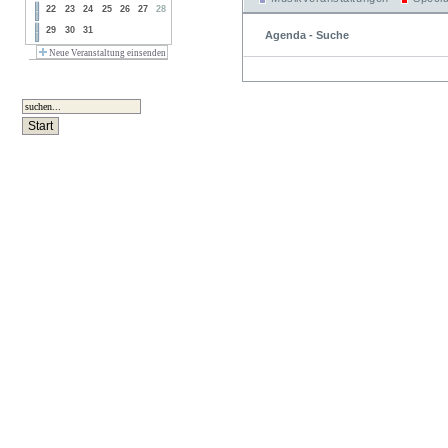
22
23
24
25
26
27
28
29
30
31
Agenda - Suche
Neue Veranstaltung einsenden