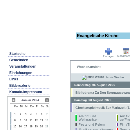
Evangelische Kirche
Startseite
Monatsans
Eintragen
Gemeinden
Veranstaltungen
Wochenansicht
Einrichtungen
letzte Woche
Links
Donnerstag, 06 August, 2026
Bildergalerie
Kontakt/Impressum
Bibliodrama Zu Den Sonntagsevangel
Januar 2024
Samstag, 08 August, 2026
Mo
Di
Mi
Do
Fr
Sa
So
Glockenspielmusik Zur Marktzeit (1
1
2
3
4
5
6
7
Advent und
Ausfl?
Weihnachten
ge/Fre
8
9
10
11
12
13
14
Feste und Feiern
Film/T
15
16
17
18
19
20
21
Musikveranstaltungen
Specia