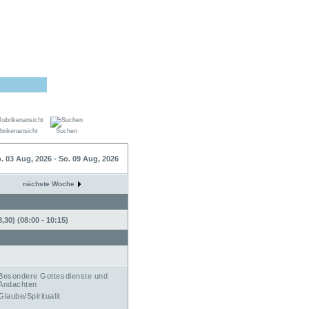
brikenansicht
Suchen
. 03 Aug, 2026 - So. 09 Aug, 2026
nächste Woche
30) (08:00 - 10:15)
Besondere Gottesdienste und
Andachten
Glaube/Spiritualit