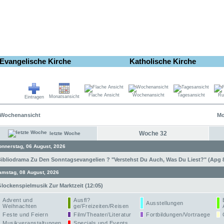
Evangelische Kirche
Katholische Kirche
Flache Ansicht
Wochenansicht
Tagesansicht
Ru
Monatsansicht
Eintragen
Wochenansicht
Mo
Woche 32
letzte Woche
onnerstag, 06 August, 2026
ibliodrama Zu Den Sonntagsevangelien ? "Verstehst Du Auch, Was Du Liest?" (Apg 8,
amstag, 08 August, 2026
lockenspielmusik Zur Marktzeit (12:05)
Advent und
Ausfl?
Ausstellungen
Weihnachten
ge/Freizeiten/Reisen
Feste und Feiern
Film/Theater/Literatur
Fortbildungen/Vortraege
Musikveranstaltungen
Specials und Events