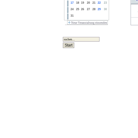
17
18
19
20
21
22
23
24
25
26
27
28
29
30
31
Neue Veranstaltung einsenden