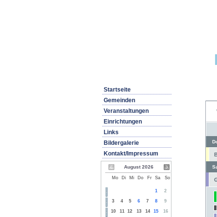
Startseite
Gemeinden
Veranstaltungen
Einrichtungen
Links
D
Bildergalerie
Kontakt/Impressum
B
August 2026
S
Mo
Di
Mi
Do
Fr
Sa
So
G
1
2
3
4
5
6
7
8
9
10
11
12
13
14
15
16