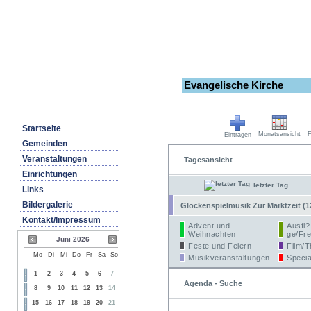
Evangelische Kirche
Startseite
Monatsansicht
F
Eintragen
Gemeinden
Veranstaltungen
Tagesansicht
Einrichtungen
letzter Tag
Links
Bildergalerie
Glockenspielmusik Zur Marktzeit (1
Kontakt/Impressum
Advent und
Ausfl?
Weihnachten
ge/Fre
Juni 2026
Feste und Feiern
Film/T
Mo
Di
Mi
Do
Fr
Sa
So
Musikveranstaltungen
Specia
1
2
3
4
5
6
7
Agenda - Suche
8
9
10
11
12
13
14
15
16
17
18
19
20
21