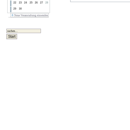
22
23
24
25
26
27
28
29
30
Neue Veranstaltung einsenden