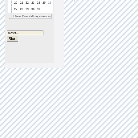
20
21
22
23
24
25
26
27
28
29
30
31
Neue Veranstaltung einsenden