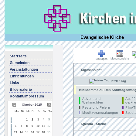
Evangelische Kirche
Startseite
F
Monatsansicht
Eintragen
Gemeinden
Veranstaltungen
Tagesansicht
Einrichtungen
letzter Tag
Links
Bildergalerie
Bibliodrama Zu Den Sonntagsevangel
Kontakt/Impressum
Advent und
Ausfl?
Weihnachten
ge/Fre
Oktober 2025
Feste und Feiern
Film/T
Mo
Di
Mi
Do
Fr
Sa
So
Musikveranstaltungen
Specia
1
2
3
4
5
Agenda - Suche
6
7
8
9
10
11
12
13
14
15
16
17
18
19