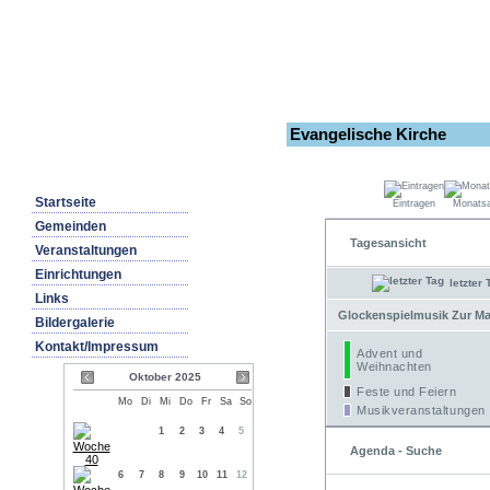
Evangelische Kirche
Startseite
Eintragen
Monatsa
Gemeinden
Tagesansicht
Veranstaltungen
Einrichtungen
letzter 
Links
Glockenspielmusik Zur Mar
Bildergalerie
Kontakt/Impressum
Advent und
Weihnachten
Oktober 2025
Feste und Feiern
Mo
Di
Mi
Do
Fr
Sa
So
Musikveranstaltungen
1
2
3
4
5
Agenda - Suche
6
7
8
9
10
11
12