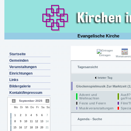
Evangelische Kirche
Startseite
Eintragen
Monatsansic
Gemeinden
Veranstaltungen
Tagesansicht
Einrichtungen
letzter Tag
Links
Bildergalerie
Glockenspielmusik Zur Marktzeit (1
Kontakt/Impressum
Advent und
Ausfl?
Weihnachten
ge/Fre
September 2025
Feste und Feiern
Film/T
Mo
Di
Mi
Do
Fr
Sa
So
Musikveranstaltungen
Specia
1
2
3
4
5
6
7
Agenda - Suche
8
9
10
11
12
13
14
15
16
17
18
19
20
21