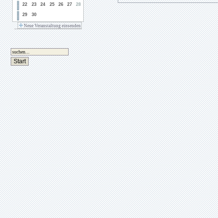
22
23
24
25
26
27
28
29
30
Neue Veranstaltung einsenden