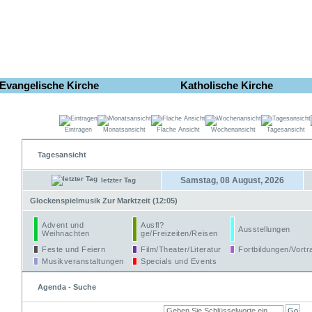
Evangelische Kirche
Katholische Kirche
Eintragen
Monatsansicht
Flache Ansicht
Wochenansicht
Tagesansicht
Tagesansicht
Samstag, 08 August, 2026
letzter Tag
Glockenspielmusik Zur Marktzeit (12:05)
Advent und
Ausfl?
Ausstellungen
Weihnachten
ge/Freizeiten/Reisen
Feste und Feiern
Film/Theater/Literatur
Fortbildungen/Vortr
Musikveranstaltungen
Specials und Events
Agenda - Suche