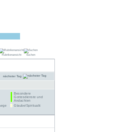
Rubrikenansicht
Suchen
nächster Tag
Besondere
Gottesdienste und
Andachten
aege
Glaube/Spiritualit