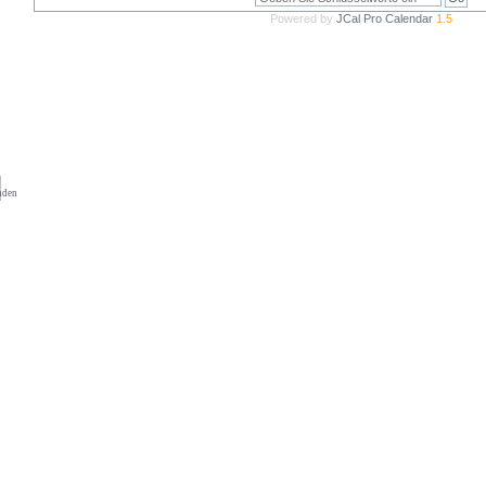
Powered by
JCal Pro Calendar
1.5
nden