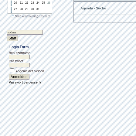
20
21
22
23
24
25
26
Agenda - Suche
27
28
29
30
31
Neue Veranstaltung einsenden
Login Form
Benutzername
Passwort
Angemeldet bleiben
Passwort vergessen?