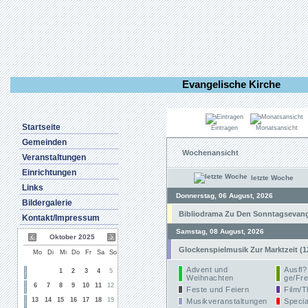
Evangelische Kirche
Startseite
Eintragen
Monatsansicht
Gemeinden
Wochenansicht
Veranstaltungen
Einrichtungen
letzte Woche
Links
Donnerstag, 06 August, 2026
Bildergalerie
Bibliodrama Zu Den Sonntagsevangel
Kontakt/Impressum
Samstag, 08 August, 2026
Oktober 2025
Glockenspielmusik Zur Marktzeit (1
Mo
Di
Mi
Do
Fr
Sa
So
Advent und
Ausfl?
1
2
3
4
5
Weihnachten
ge/Fre
6
7
8
9
10
11
12
Feste und Feiern
Film/T
13
14
15
16
17
18
19
Musikveranstaltungen
Specia