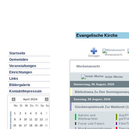
Evangelische Kirche
Startseite
Monatsansicht
Eintragen
Gemeinden
Veranstaltungen
Wochenansicht
Einrichtungen
letzte Woche
Links
Donnerstag, 06 August, 2026
Bildergalerie
Kontakt/Impressum
Bibliodrama Zu Den Sonntagsevangel
April 2024
Samstag, 08 August, 2026
Mo
Di
Mi
Do
Fr
Sa
So
Glockenspielmusik Zur Marktzeit (1
1
2
3
4
5
6
7
Advent und
Ausfl?
Weihnachten
ge/Fre
8
9
10
11
12
13
14
Feste und Feiern
Film/T
15
16
17
18
19
20
21
Musikveranstaltungen
Specia