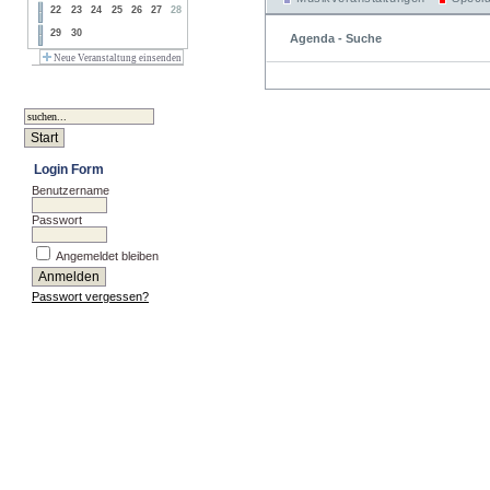
22
23
24
25
26
27
28
29
30
Agenda - Suche
Neue Veranstaltung einsenden
Login Form
Benutzername
Passwort
Angemeldet bleiben
Passwort vergessen?