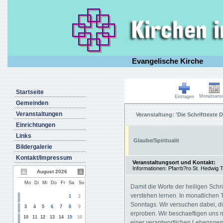
Evangelische Kirche
Startseite
Monatsansi
Eintragen
Gemeinden
Veranstaltungen
Veranstaltung: 'Die Schrifttexte
Einrichtungen
Links
Glaube/Spiritualit
Bildergalerie
Kontakt/Impressum
Veranstaltungsort und Kontakt:
Informationen: Pfarrb?ro St. Hedwig T
August 2026
Mo
Di
Mi
Do
Fr
Sa
So
Damit die Worte der heiligen Schr
verstehen lernen. In monatlichen T
1
2
Sonntags. Wir versuchen dabei, di
3
4
5
6
7
8
9
erproben. Wir beschaeftigen uns 
10
11
12
13
14
15
16
einer verantwortlichen Lebensge