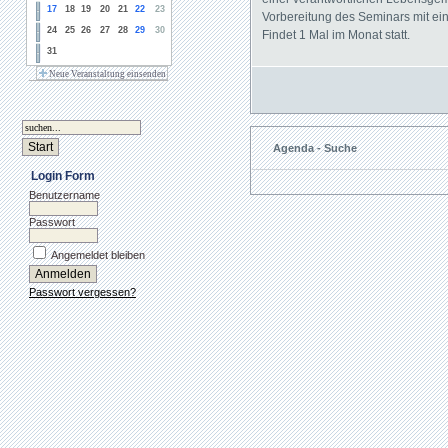
17
18
19
20
21
22
23
Vorbereitung des Seminars mit ei
24
25
26
27
28
29
30
Findet 1 Mal im Monat statt.
31
Neue Veranstaltung einsenden
Agenda - Suche
Login Form
Benutzername
Passwort
Angemeldet bleiben
Passwort vergessen?