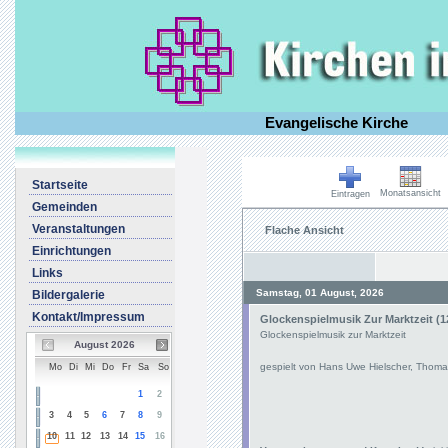
Evangelische Kirche
Startseite
Monatsansicht
Eintragen
Gemeinden
Veranstaltungen
Flache Ansicht
Einrichtungen
Links
Samstag, 01 August, 2026
Bildergalerie
Kontakt/Impressum
Glockenspielmusik Zur Marktzeit (1
Glockenspielmusik zur Marktzeit
August 2026
gespielt von Hans Uwe Hielscher, Thoma
Mo
Di
Mi
Do
Fr
Sa
So
1
2
3
4
5
6
7
8
9
10
11
12
13
14
15
16