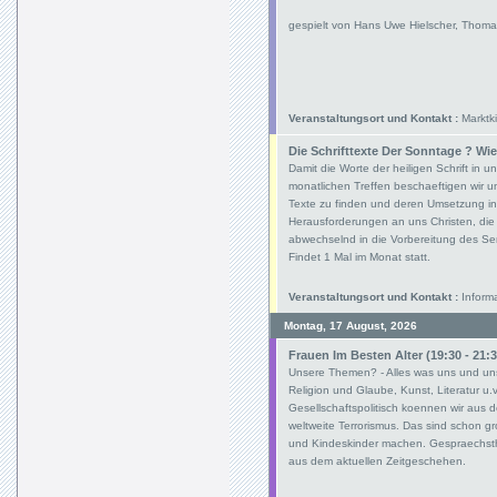
gespielt von Hans Uwe Hielscher, Thoma
Veranstaltungsort und Kontakt :
Marktki
Die Schrifttexte Der Sonntage ? Wie
Damit die Worte der heiligen Schrift in
monatlichen Treffen beschaeftigen wir un
Texte zu finden und deren Umsetzung in
Herausforderungen an uns Christen, die
abwechselnd in die Vorbereitung des Se
Findet 1 Mal im Monat statt.
Veranstaltungsort und Kontakt :
Informa
Montag, 17 August, 2026
Frauen Im Besten Alter (19:30 - 21:3
Unsere Themen? - Alles was uns und unser
Religion und Glaube, Kunst, Literatur u.
Gesellschaftspolitisch koennen wir aus 
weltweite Terrorismus. Das sind schon gr
und Kindeskinder machen. Gespraechst
aus dem aktuellen Zeitgeschehen.