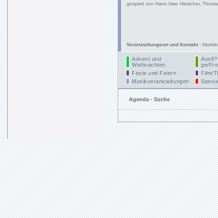
gespielt von Hans Uwe Hielscher, Thoma
Veranstaltungsort und Kontakt :
Marktki
Advent und
Ausfl?
Weihnachten
ge/Fre
Feste und Feiern
Film/T
Musikveranstaltungen
Specia
Agenda - Suche