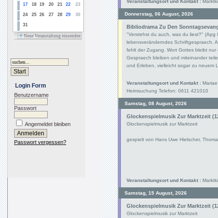
Veranstaltungsort und Kontakt :
Marktki
17
18
19
20
21
22
23
Donnerstag, 06 August, 2026
24
25
26
27
28
29
30
31
Bibliodrama Zu Den Sonntagsevangel
"Verstehst du auch, was du liest?" (Apg
Neue Veranstaltung einsenden
lebensveränderndes Schriftgespraech. Au
fehlt der Zugang. Wort Gottes bleibt nu
Gespraech bleiben und miteinander teil
und Erleben, vielleicht sogar zu neue
Veranstaltungsort und Kontakt :
Mariae 
Login Form
Heimsuchung Telefon: 0611 421010
Benutzername
Samstag, 08 August, 2026
Passwort
Glockenspielmusik Zur Marktzeit (1
Angemeldet bleiben
Glockenspielmusik zur Marktzeit
gespielt von Hans Uwe Hielscher, Thoma
Passwort vergessen?
Veranstaltungsort und Kontakt :
Marktki
Samstag, 15 August, 2026
Glockenspielmusik Zur Marktzeit (1
Glockenspielmusik zur Marktzeit