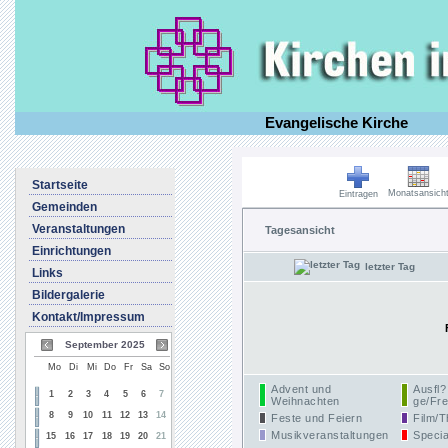
Evangelische Kirche
Startseite
Monatsansich
Eintragen
Gemeinden
Veranstaltungen
Tagesansicht
Einrichtungen
letzter Tag
Links
Bildergalerie
Kontakt/Impressum
September 2025
Mo
Di
Mi
Do
Fr
Sa
So
Advent und
Ausfl?
1
2
3
4
5
6
7
Weihnachten
ge/Fre
8
9
10
11
12
13
14
Feste und Feiern
Film/T
Musikveranstaltungen
Specia
15
16
17
18
19
20
21