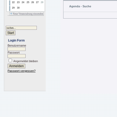
22
23
24
25
26
27
28
Agenda - Suche
29
30
Neue Veranstaltung einsenden
Login Form
Benutzername
Passwort
Angemeldet bleiben
Passwort vergessen?