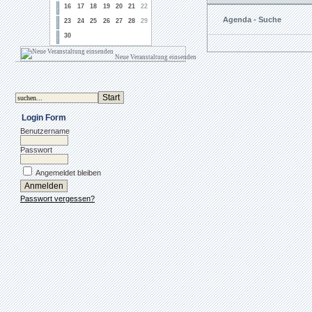
16
17
18
19
20
21
22
Agenda - Suche
23
24
25
26
27
28
29
30
Neue Veranstaltung einsenden
Login Form
Benutzername
Passwort
Angemeldet bleiben
Passwort vergessen?