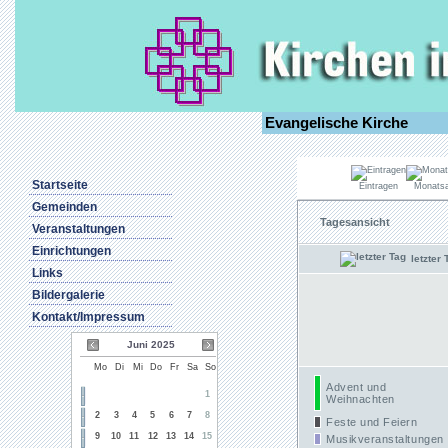
Evangelische Kirche
Startseite
Eintragen
Monatsa
Gemeinden
Tagesansicht
Veranstaltungen
Einrichtungen
letzter 
Links
Bildergalerie
Kontakt/Impressum
Juni 2025
Mo
Di
Mi
Do
Fr
Sa
So
Advent und
1
Weihnachten
2
3
4
5
6
7
8
Feste und Feiern
9
10
11
12
13
14
15
Musikveranstaltungen